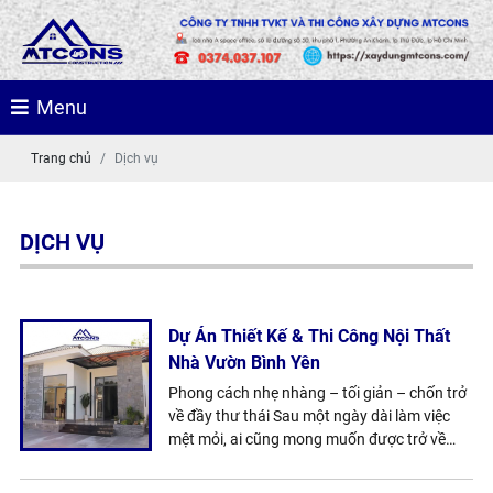
Menu
Trang chủ
Dịch vụ
DỊCH VỤ
Dự Án Thiết Kế & Thi Công Nội Thất
Nhà Vườn Bình Yên
Phong cách nhẹ nhàng – tối giản – chốn trở
về đầy thư thái Sau một ngày dài làm việc
mệt mỏi, ai cũng mong muốn được trở về
một không gian sống nhẹ nhàng, yên tĩnh và
dễ chịu. Thấu hiểu điều đó, MTCONS đã