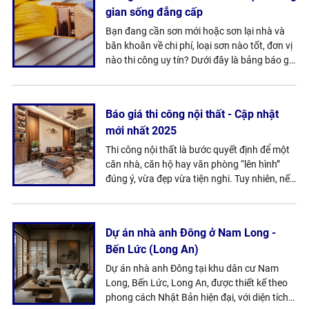
gian sống đẳng cấp
pháp thi công phù hợp để bạn tối ưu chi phí
đầu tư nhưng vẫn tạo được không gian lưu
Bạn đang cần sơn mới hoặc sơn lại nhà và
trú đẹp, thu hút khách và nhanh hoàn vốn.
băn khoăn về chi phí, loại sơn nào tốt, đơn vị
nào thi công uy tín? Dưới đây là bảng báo giá
sơn nhà trọn gói cập nhật năm 2025, bao
gồm nhân công + vật tư cho từng gói dịch
vụ, giúp bạn dễ dàng lựa chọn theo nhu cầu
Báo giá thi công nội thất - Cập nhật
và ngân sách. Cùng MTCons tìm hiểu chi tiết
mới nhất 2025
trong bài viết sau!
Thi công nội thất là bước quyết định để một
căn nhà, căn hộ hay văn phòng “lên hình”
đúng ý, vừa đẹp vừa tiện nghi. Tuy nhiên, nếu
không nắm rõ đơn giá, vật liệu và hạng mục
thi công thì chi phí rất dễ bị đội lên so với dự
kiến. Với bài “Báo giá thi công nội thất – Cập
Dự án nhà anh Đông ở Nam Long -
nhật mới nhất 2025”, MTCONS sẽ giúp bạn
Bến Lức (Long An)
nhìn rõ mức giá theo từng hạng mục. Đây sẽ
QUY ĐỊNH MỚI NHẤT VỀ SỬA NHÀ TẠI
là cơ sở để bạn chọn được gói thi công nội
Dự án nhà anh Đông tại khu dân cư Nam
TPHCM THAM KHẢO NGAY
thất phù hợp, minh bạch và không phát sinh.
Long, Bến Lức, Long An, được thiết kế theo
Sửa nhà là nhu cầu của hầu hết mọi gia đình
phong cách Nhật Bản hiện đại, với diện tích
khi nhận thấy không gian sống bị hư hỏng,