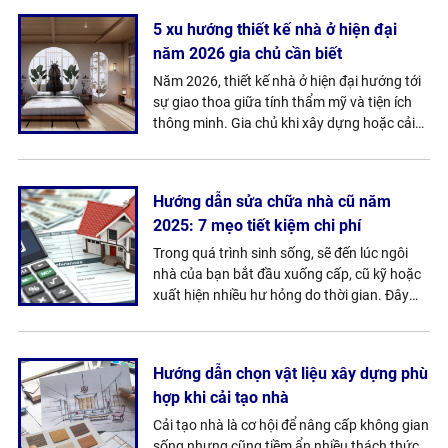
mang đến dự án Thiết kế & Thi công nội thất
5 xu hướng thiết kế nhà ở hiện đại
Nhà vườn Bình Yên – nơi hội tụ giữa sự tối
năm 2026 gia chủ cần biết
giản tinh tế và cảm giác ấm áp, thư giãn cho
gia chủ.
Năm 2026, thiết kế nhà ở hiện đại hướng tới
sự giao thoa giữa tính thẩm mỹ và tiện ích
thông minh. Gia chủ khi xây dựng hoặc cải
tạo nhà ở sẽ ưu tiên những giải pháp đem lại
không gian sống mở rộng, thân thiện với môi
trường và dễ dàng tích hợp công nghệ.
Hướng dẫn sửa chữa nhà cũ năm
Trong bối cảnh đó, bài viết dưới đây
2025: 7 mẹo tiết kiệm chi phí
MTCONS giới thiệu 5 xu hướng thiết kế 2026
nổi bật, giúp chủ nhà cập nhật và ứng dụng
Trong quá trình sinh sống, sẽ đến lúc ngôi
hiệu quả trong tổ ấm của mình.
nhà của bạn bắt đầu xuống cấp, cũ kỹ hoặc
xuất hiện nhiều hư hỏng do thời gian. Đây
cũng là thời điểm bạn cần cân nhắc việc cải
tạo, sửa nhà để không gian sống trở nên đẹp
hơn, tiện nghi hơn và đặc biệt là an toàn hơn
Hướng dẫn chọn vật liệu xây dựng phù
cho cả gia đình. Trước khi bắt tay vào công
hợp khi cải tạo nhà
việc sửa chữa, việc nắm rõ những lưu ý quan
trọng sẽ giúp quá trình cải tạo diễn ra suôn
Cải tạo nhà là cơ hội để nâng cấp không gian
sẻ, tiết kiệm và đạt được kết quả như mong
sống nhưng cũng tiềm ẩn nhiều thách thức.